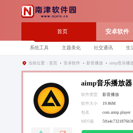
安卓软件
首页
系统工具
主题美化
社交通讯
生
当前位置：
首页
安卓软件
影音播放
aimp音乐播
aimp音乐播放器
软件类型
影音播放
软件大小
19.86M
包名
com.aimp.player
MD5值
5ffa4c7321876b3