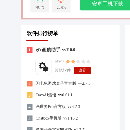
安卓手机下载
79.4%
20.6%
软件排行榜单
gfx画质助手
1
vv110.0
16M /
其他软件
查看
2
闪电龟游戏盒子官方版
vv2.7.3
3
TavoAI酒馆
vv0.61.1
4
画世界Pro官方版
vv3.2.3
5
Chatbox手机版
vv1.18.2
像素蛋糕官方安卓版
v1.2.7