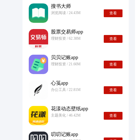
搜书大师
浏览阅读 / 24.43M
查看
股票交易师app
理财投资 / 62.38M
查看
贝贝记账app
理财投资 / 21.60M
查看
心笺app
办公工具 / 22.81M
查看
花漾动态壁纸app
主题美化 / 46.42M
查看
叨叨记账app