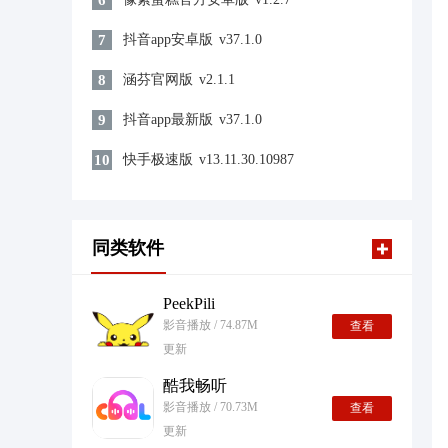
6
7
抖音app安卓版
v37.1.0
8
涵芬官网版
v2.1.1
9
抖音app最新版
v37.1.0
10
快手极速版
v13.11.30.10987
同类软件
PeekPili
影音播放 / 74.87M
查看
更新
酷我畅听
影音播放 / 70.73M
查看
更新