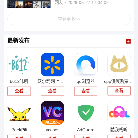
网友
2026-05-27 17:04:02
查看更多>>
最新发布
cpp漫展购票app
b612咔叽
沃尔玛网上商城
qq浏览器
查看
查看
查看
查看
PeekPili
vcoser
AdGuard
酷我畅听