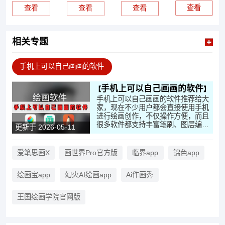
查看
查看
查看
查看
相关专题
手机上可以自己画画的软件
手机上可以自己画画的软件
手机上可以自己画画的软件推荐给大
家，现在不少用户都会直接使用手机
进行绘画创作，不仅操作方便，而且
很多软件都支持丰富笔刷、图层编辑
更新于 2026-05-11
以及插画功能。本次小编也给大家整
理了几款目前比较热门的手机绘画软
件。
爱笔思画X
画世界Pro官方版
临界app
锦色app
绘画宝app
幻火AI绘画app
Ai作画秀
王国绘画学院官网版