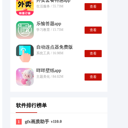
外卖套餐特惠app
生活服务 / 55.73M
查看
乐愉答题app
学习教育 / 15.75M
查看
自动连点器免费版
系统工具 / 16.98M
查看
咩咩壁纸app
主题美化 / 84.02M
查看
软件排行榜单
gfx画质助手
1
v110.0