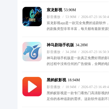
宸龙影视
53.90M
影音播放
/
53.90M
/
2026-07-23 16:50
宸龙影视app是一款完全免费的追剧软
的剧集类型非常丰富，每天都有最新资源
视app试试吧！
神马剧场手机版
34.28M
影音播放
/
34.28M
/
2026-07-23 16:50
神马剧场手机版是一款真正免费好用的影
的过程中没有任何的广告烦恼，全网的电
欢快来下载试试吧！
黑蚂蚁影视
18.94M
影音播放
/
18.94M
/
2026-07-23 16:49
黑蚂蚁影视是一款专门看热门高清影视的
足你的各种追剧的需求。这款软件追剧不需