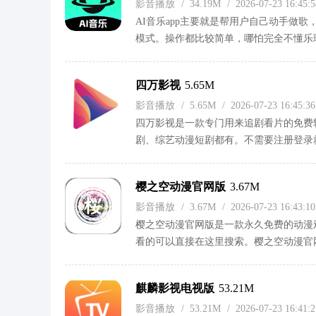
影音播放
/
34.19M
/
2026-07-23 16:45
AI音乐app主要就是帮用户自己动手做
模式。操作都比较简单，哪怕完全不懂乐
决定。曲风方面流行、民谣、摇滚、嘻哈
四万影视
5.65M
影音播放
/
5.65M
/
2026-07-23 16:45:
四万影视是一款专门用来追剧看片的免费
剧、综艺动漫短剧都有。不需要注册登录
速度也快。画质比较清晰，而且每个视频
换一个源就能接着看，整体操作比较简单
樱之空动漫官网版
3.67M
影音播放
/
3.67M
/
2026-07-23 16:43:
樱之空动漫官网版是一款永久免费的动漫
看的可以直接在这里搜索。樱之空动漫官
吧！
麒麟影视电视版
53.21M
影音播放
/
53.21M
/
2026-07-23 16:41