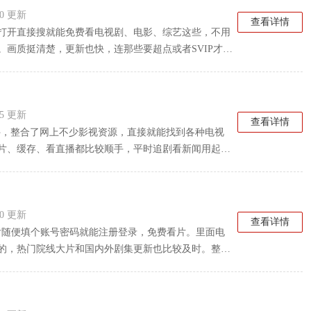
:10 更新
查看详情
打开直接搜就能免费看电视剧、电影、综艺这些，不用
画质挺清楚，更新也快，连那些要超点或者SVIP才能
。
:15 更新
查看详情
件，整合了网上不少影视资源，直接就能找到各种电视
片、缓存、看直播都比较顺手，平时追剧看新闻用起来
:00 更新
查看详情
开后随便填个账号密码就能注册登录，免费看片。里面电
的，热门院线大片和国内外剧集更新也比较及时。整体
放源，遇到卡顿、集数不全或者清晰度不够的情况，切