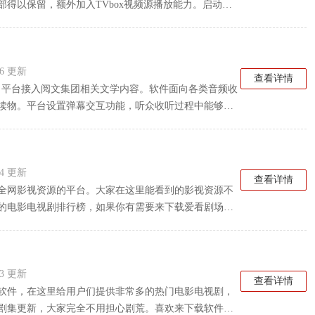
得以保留，额外加入TVbox视频源播放能力。启动软
能正常使用。MP3、MP4、MKV、AVI等格式影音
:36 更新
查看详情
说，平台接入阅文集团相关文学内容。软件面向各类音频收
读物。平台设置弹幕交互功能，听众收听过程中能够相
内容搭配互动渠道，让单纯的听书过程增添交流氛围。
:54 更新
查看详情
全网影视资源的平台。大家在这里能看到的影视资源不
的电影电视剧排行榜，如果你有需要来下载爱看剧场官
:33 更新
查看详情
软件，在这里给用户们提供非常多的热门电影电视剧，
剧集更新，大家完全不用担心剧荒。喜欢来下载软件体