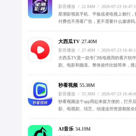
影音播放
/
21.84M
/
2026-07-23 16:47
星潮影视装手机、平板或者电视上都行，
付费也不用看广告，更不需要什么邀请码。
看的内容也能直接看，整体操作比较简单
大西瓜TV
27.40M
影音播放
/
27.40M
/
2026-07-23 16:46
大西瓜TV是一款专门给电视用的看片软
剧、电影和频道。整体操作比较简单，搜
挺方便的。
秒看视频
55.38M
影音播放
/
55.38M
/
2026-07-23 16:46
秒看视频这个app用起来挺方便的，打
影、电视剧、综艺、动漫这些资源都挺全
操作比较简单，每个视频都给了好几个播
换一下就能解决，省事不少。
AI音乐
34.19M