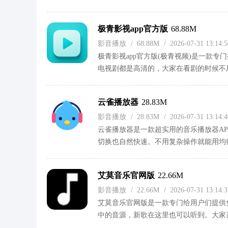
验一下吧！
极青影视app官方版
68.88M
影音播放
/
68.88M
/
2026-07-31 13:14
极青影视app官方版(极青视频)是一款
电视剧都是高清的，大家在看剧的时候不
哦！
云雀播放器
28.83M
影音播放
/
28.83M
/
2026-07-31 13:14
云雀播放器是一款超实用的音乐播放器A
切换也自然快速。不用复杂操作就能用均
定时关闭。支持很多音频视频格式，界面
喜欢音乐的朋友快来下载试试吧。
艾莫音乐官网版
22.66M
影音播放
/
22.66M
/
2026-07-31 13:14
艾莫音乐官网版是一款专门给用户们提供
中的音源，新歌在这里也可以听到。大家