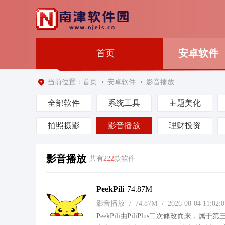
安卓软件
首页
当前位置：
首页
安卓软件
影音播放
全部软件
系统工具
主题美化
拍照摄影
影音播放
理财投资
影音播放
共有
222
款软件
PeekPili
74.87M
影音播放
/
74.87M
/
2026-08-04 11:02
PeekPili由PiliPlus二次修改而