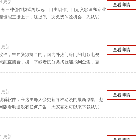
:54 更新
查看详情
歌，有三种创作模式可以选：自由创作、自定义歌词和专业
理也能直接上手，还提供一次免费体验机会，先试试再
这些都有，挑个喜欢的风格就能开始玩。
36 更新
查看详情
软件，里面资源挺全的，国内外热门冷门的电影电视
就能直接看，搜一下或者按分类找就能找到全集，更新
都给了好几个播放源，如果遇到卡顿或者加载不出来，
。
10 更新
查看详情
观看软件，在这里每天会更新各种动漫的最新剧集，想
网版看动漫没有任何广告，大家喜欢可以来下载试试
:21 更新
查看详情