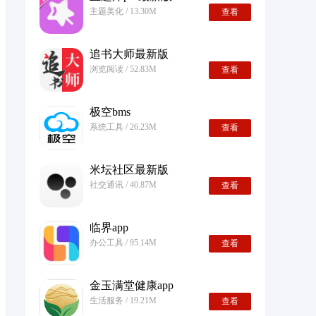
主题美化 / 13.30M
查看
追书大师最新版
浏览阅读 / 52.83M
查看
极空bms
系统工具 / 26.23M
查看
米坛社区最新版
社交通讯 / 40.87M
查看
临界app
办公工具 / 95.14M
查看
金玉满堂健康app
生活服务 / 19.21M
查看