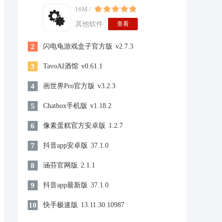
16M /
其他软件
查看
2
闪电龟游戏盒子官方版
v2.7.3
3
TavoAI酒馆
v0.61.1
4
画世界Pro官方版
v3.2.3
5
Chatbox手机版
v1.18.2
6
像素蛋糕官方安卓版
1.2.7
7
抖音app安卓版
37.1.0
8
涵芬官网版
2.1.1
9
抖音app最新版
37.1.0
10
快手极速版
13.11.30.10987