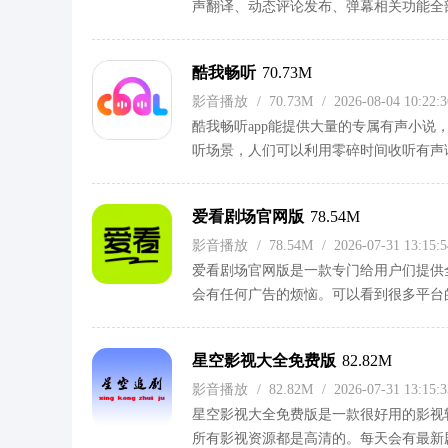
声翻译、动态评论发布、弹幕相关功能全部
件后需要依照指引配置接口、挑选对应站源才
文件都能够导入软件内直接播放。
酷我畅听
70.73M
影音播放
/
70.73M
/
2026-08-04 10:22
酷我畅听app能提供大量的专属有声小
听场景，人们可以利用零碎时间收听有声
互交流，打破单向收听形式。多样的音频
爱看剧场官网版
78.54M
影音播放
/
78.54M
/
2026-07-31 13:15
爱看剧场官网版是一款专门给用户们提供
会有任何广告的烦恼。可以看到很多平台
网版试试吧！
星空影视大全免费版
82.82M
影音播放
/
82.82M
/
2026-07-31 13:15
星空影视大全免费版是一款很好用的影视
所有影视资源都是高清的。每天会有最新