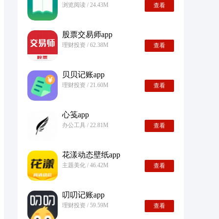
浏览阅读 / 24.43M
查看
股票交易师app
理财投资 / 62.38M
查看
贝贝记账app
理财投资 / 21.60M
查看
心笺app
办公工具 / 22.81M
查看
花漾动态壁纸app
主题美化 / 46.42M
查看
叨叨记账app
理财投资 / 59.59M
查看