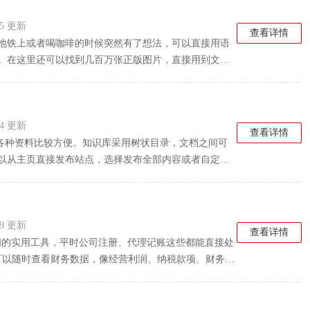
西，找工作之余顺便提升下技能，整体来说比较实用。
:55 更新
查看详情
地铁上或者喝咖啡的时候突然有了想法，可以直接用语
。在这里还可以找到几百万张正版图片，直接用到文章
不同风格的版式可以一键套用，不管是写公众号还是头
信、微博这些平台，省得来回倒腾。对于喜欢随手记录
:54 更新
查看详情
整理各种资料比较方便。知识库采用树状目录，文档之间可
以从主页直接发布站点，选择发布全部内容或者自定
三方内容，比如钉钉登录绑定公司信息，编辑时插入图
织知识的用户来说，比较实用。平时想要快速分享知识
:59 更新
查看详情
顾问的实用工具，平时公司注册、代理记账这些都能直接处
可以随时查看财务数据，像经营利润、纳税款项、财务报
资源可以对接，比较实用。对于财税顾问来说，app里客
便，还有小慧客服在线解答问题。平时做红包任务还能