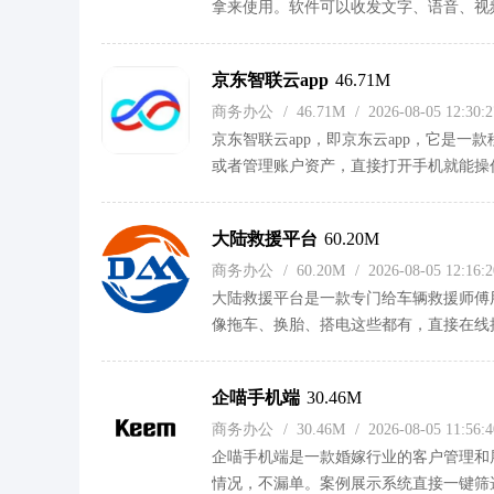
拿来使用。软件可以收发文字、语音、视
备之间同步。信息传输经过加密处理，还
料，绑定订单记录，调取相关的数据内容
京东智联云app
46.71M
家沟通上的开销。
商务办公
/
46.71M
/
2026-08-05 12:30
京东智联云app，即京东云app，它是
或者管理账户资产，直接打开手机就能操
一步了也能实时追踪。在这里还能跟同事
统计功能也挺实用，不用自己算，各种信
大陆救援平台
60.20M
说，界面干净操作流畅，日常运维顺手。
商务办公
/
60.20M
/
2026-08-05 12:16
数据物理隔离，用着放心。
大陆救援平台是一款专门给车辆救援师傅
像拖车、换胎、搭电这些都有，直接在线
后全程有轨迹监控，拍照也有规范指引，
订单动态也比较方便，比较实用。
企喵手机端
30.46M
商务办公
/
30.46M
/
2026-08-05 11:56
企喵手机端是一款婚嫁行业的客户管理和
情况，不漏单。案例展示系统直接一键筛