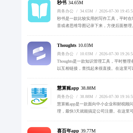
秒书
34.65M
务可以关注。另外还有职场课程能学点东
商务办公
/
34.65M
/
2026-07-30 19:45
秒书是一款比较实用的写作工具，平时在
音或者思维导图记录下来，方便后面整理
里，不用愁配图。排版也很省事，有各种
条文章都挺合适。弄完后能直接发布到微
Thoughts
10.03M
的人来说，这个软件比较方便。
商务办公
/
10.03M
/
2026-07-30 19:26
Thoughts是一款知识管理工具，平时
以互相链接，查找起来很直接。在这里可
义，发布前还能预览确认。还可以关联第
片、文件、链接都行。对于需要结构化组
慧算账app
38.88M
的话可以试试看。
商务办公
/
38.88M
/
2026-07-30 19:16
慧算账app是一款面向中小企业和财税
理，最快3天就能搞定公司注册。在这里
表什么的都一目了然。还有80万企业商机
户管理、业绩详情、数据报表审阅都挺方
喜百年app
39.77M
享优惠，整体用起来比较顺手。