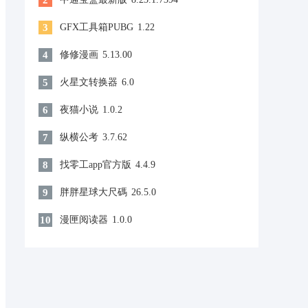
2
3
GFX工具箱PUBG
1.22
4
修修漫画
5.13.00
5
火星文转换器
6.0
6
夜猫小说
1.0.2
7
纵横公考
3.7.62
8
找零工app官方版
4.4.9
9
胖胖星球大尺碼
26.5.0
10
漫匣阅读器
1.0.0