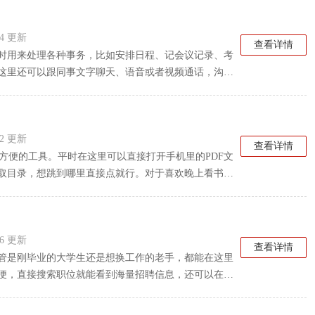
里就能搞定。
:24 更新
查看详情
软件，平时用来处理各种事务，比如安排日程、记会议记录、考
这里还可以跟同事文字聊天、语音或者视频通话，沟通
在线预览和编辑，查找共享信息也很快。对于经常需要
汇总看得很清楚，企业涉及不同方面的管理，省去了不
:22 更新
查看详情
比较方便的工具。平时在这里可以直接打开手机里的PDF文
取目录，想跳到哪里直接点就行。对于喜欢晚上看书的
以一键锁屏防止误触。另外，这里也能处理PDF文件，
都有，比较实用。搜索功能很快，能直接搜文档内容。
。要是经常管理PDF文档，排序、改属性什么的也比较
:56 更新
查看详情
管是刚毕业的大学生还是想换工作的老手，都能在这里
便，直接搜索职位就能看到海量招聘信息，还可以在线
专门的校园招聘板块，也有蓝领和兼职的专区，像保安、
明。对于喜欢中高端岗位的用户来说，还有新安猎聘服