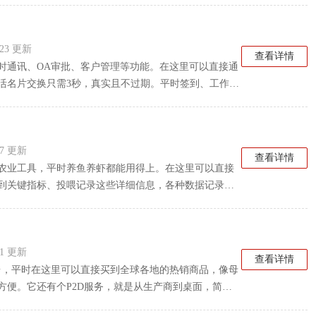
放在工具栏里。系统设置里可以开智能降噪，开会时安
来说比较实用。
4:23 更新
查看详情
时通讯、OA审批、客户管理等功能。在这里可以直接通
活名片交换只需3秒，真实且不过期。平时签到、工作汇
有客户跟进、满意度调查等。管理层还能看运营数据、
来说，比较实用。平时有需求的话可以下载试试。
:27 更新
查看详情
农业工具，平时养鱼养虾都能用得上。在这里可以直接
到关键指标、投喂记录这些详细信息，各种数据记录起
来说，摄像头实时监控鱼塘安防，手机就能遥控增氧机
料机也能远程设置投料速度、间隔什么的，平时用起来
:41 更新
查看详情
平台，平时在这里可以直接买到全球各地的热销商品，像母
方便。它还有个P2D服务，就是从生产商到桌面，简化
浏览到，找自己喜欢的东西比较实用。对于喜欢海淘的