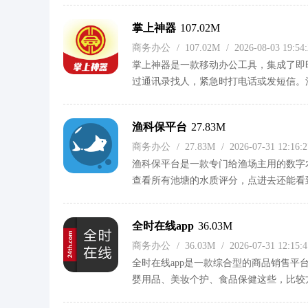
票功能，还能用荧光笔标注，云盘也直接
掌上神器
107.02M
静不少。对于经常需要开会或培训的用户
商务办公
/
107.02M
/
2026-08-03 19:5
掌上神器是一款移动办公工具，集成了即
过通讯录找人，紧急时打电话或发短信。
报、请假报销在手机就能操作。销售相关
目标考核。对于经常需要移动办公的用户
渔科保平台
27.83M
商务办公
/
27.83M
/
2026-07-31 12:16
渔科保平台是一款专门给渔场主用的数字
查看所有池塘的水质评分，点进去还能看
来也比较方便。对于需要远程管理的用户
开关，还有漏电保护那些，比较实用。投
全时在线app
36.03M
省事不少。
商务办公
/
36.03M
/
2026-07-31 12:15
全时在线app是一款综合型的商品销售
婴用品、美妆个护、食品保健这些，比较
了供应链环节。各种不同国家的产品都能