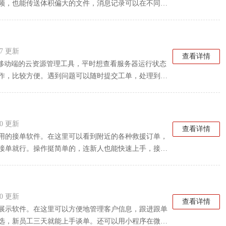
频，也能传送体积偏大的文件，消息记录可以在不同设
有AI相关能力参与沟通环节。程序里还能处理客户资
，把客户咨询、跟进维护和订单流转串接起来，减少商
:27 更新
查看详情
一款移动端的云资源管理工具，平时想查看服务器运行状态
作，比较方便。遇到问题可以随时提交工单，处理到哪
用文字、语音或者图片沟通，不用来回切换软件。数据
息一目了然。对于经常需要远程管理云资源的用户来
安全方面也不用担心，数据加密传输，权限控制严格，
:20 更新
查看详情
用的接单软件。在这里可以看到附近的各种救援订单，
接单就行。操作挺简单的，连新人也能快速上手，接单
避免照片不合格扣钱。对于喜欢接单的用户来说，查看
:40 更新
查看详情
展示软件。在这里可以方便地管理客户信息，跟进跟单
选，新员工三天就能上手谈单。还可以用小程序在微信