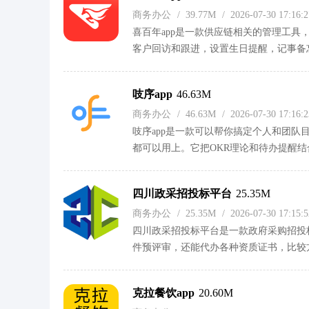
商务办公
/
39.77M
/
2026-07-30 17:16
喜百年app是一款供应链相关的管理工
客户回访和跟进，设置生日提醒，记事备
服、回收、仓储、配送、运输，比如24小
看。各种不同功能对于做供应链的用户来
吱序app
46.63M
商务办公
/
46.63M
/
2026-07-30 17:16
吱序app是一款可以帮你搞定个人和团
都可以用上。它把OKR理论和待办提醒
不用每次繁琐地添加待办。还会生成任务
的日程安排、打卡提醒也都有，查找起来
四川政采招投标平台
25.35M
用。
商务办公
/
25.35M
/
2026-07-30 17:15
四川政采招投标平台是一款政府采购招投
件预评审，还能代办各种资质证书，比较
行，有专业人员答疑。对于采购人来说，
务都有。采购评审这块也有专业指导，在
克拉餐饮app
20.60M
接找。平时喜欢研究招投标的话可以下载