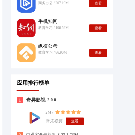
商务办公 / 207.19M
查看
手机知网
教育学习 / 106.52M
查看
纵横公考
教育学习 / 86.90M
查看
应用排行榜单
奇异影视
1
2.0.0
2M /
音乐视频
查看
中通宝盒最新版
8.23.1.7394