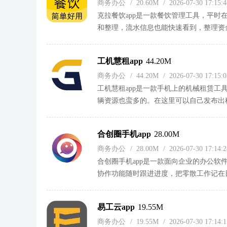
商务办公
/
20.60M
/
2026-07-30 17:15
克拉餐饮app是一款餐饮管理工具，平
和整理，流水信息也能快速看到，整理资
了各种菜系，可以边看边选。顾客的投诉
家可以在线上新优惠，每天参与还能领券
工机慧租app
44.20M
版面，员工和顾客都能及时知道。比较实
商务办公
/
44.20M
/
2026-07-30 17:15
工机慧租app是一款手机上的机械租赁
辆资源也蛮多的。在这里可以自己发布出
较实用，随时能看到进度。对于喜欢直接
回折腾。操作起来没难度，平时需要租机
合创圈手机app
28.00M
商务办公
/
28.00M
/
2026-07-30 17:14
合创圈手机app是一款面向企业的办公
协作功能随时跟进进度，把零散工作记在
题的用户，远程协助功能也比较实用。还
来很方便。另外，云盘可以存储和分享文
易工云app
19.55M
功能则能帮企业挖掘数据价值，支持舆情
商务办公
/
19.55M
/
2026-07-30 17:14
不管是沟通还是协作，各种功能都挺实用