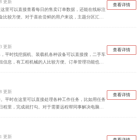
:48 更新
查看详情
时在这里可以直接查看每日的售卖订单数据，还能在线标注
金比较方便。对于喜欢尝鲜的用户来说，主题分区汇集
信息实时更新，掌握状态后能及时修改。另外，活动商
，下单时直接抵扣。消息通知会把店铺重要信息展示在
用。
:03 更新
查看详情
工具，平时找挖掘机、装载机各种设备可以直接搜，二手车
租信息，有工程机械的人比较方便。订单管理功能也比
沟通的用户来说，一键拨号或者在线聊天都行，不用来
子的可以下载试试看。
:28 更新
查看详情
软件。平时在这里可以直接处理各种工作任务，比如用任务
日程里，完成就打勾。对于需要远程帮同事解决电脑问
可以一键搜索会话、邮件、群文件等各种信息，查找起
档，支持多终端同步，文件安全也有保障。大数据分析
分析等。还能多人同时编辑文档，修改记录都有跟踪。
:11 更新
的。平时喜欢移动办公的话可以下载试试看。
查看详情