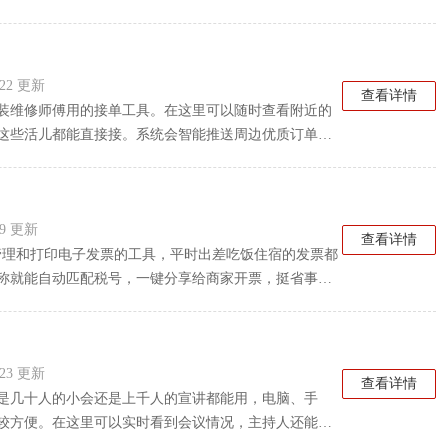
于喜欢线上开店的用户，直接开微店，用婚礼营销工具
能都比较实用，查找客户和案例也很快。
0:22 更新
查看详情
装维修师傅用的接单工具。在这里可以随时查看附近的
这些活儿都能直接接。系统会智能推送周边优质订单，
自己的日程安排，规划路线比较方便。对于经常需要找
分和好评率，口碑好自然单子多。另外平台覆盖城市挺
S就近派单也能省去中间环节。
:29 更新
查看详情
、管理和打印电子发票的工具，平时出差吃饭住宿的发票都
称就能自动匹配税号，一键分享给商家开票，挺省事
4纸正好打两张发票，方便裁剪。而且不管是微信、支付
还能自动剔除重复文件。批量打印PDF发票也挺方便，
常需要报销的用户来说比较实用。
4:23 更新
查看详情
是几十人的小会还是上千人的宣讲都能用，电脑、手
较方便。在这里可以实时看到会议情况，主持人还能查
信发给你。各种好用的功能也挺多，比如答题卡增加投