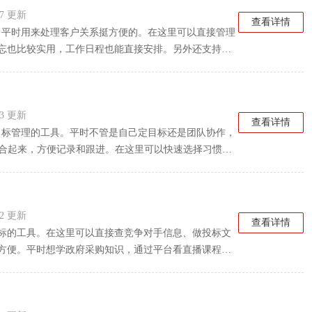
:27 更新
查看详情
具，平时用来处理客户关系挺方便的。在这里可以直接管理
忘也比较实用，工作日程也能直接安排。另外还支持客
时定时配送、独立回收网络，全程GPS定位也能随时
说比较实用。
:23 更新
查看详情
队目标管理的工具。平时不管是自己定目标还是团队协作，
结合起来，方便记录和跟进。在这里可以快速选择习惯，
清单和统计报告，随时了解自己的执行情况。各种不同
也比较方便。对于喜欢用OKR来管理的人来说比较实
:52 更新
查看详情
标的工具。在这里可以直接查竞争对手信息、做投标文
方便。平时想学政府采购知识，通过平台看直播课程就
需求编制、风险控制和履约验收都能搞定，各种不同服
交易平台就能体验到。想查询质疑投诉咨询，也可以直
试试看。