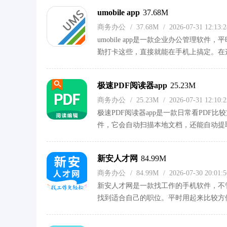
用户来说，不用自己找代购了，直接在这
umobile app
37.68M
商务办公
/
37.68M
/
2026-07-31 12:13
umobile app是一款企业办公管理
勤打卡这些，直接就能在手机上搞定。在
起来比较方便。各种不同格式的文档也能
内部协作的用户来说比较实用，数据检测
极速PDF阅读器app
25.23M
少麻烦。
商务办公
/
25.23M
/
2026-07-31 12:10
极速PDF阅读器app是一款日常看PDF
件，它会自动扫描本地文档，还能自动提
用户来说，有夜间模式和亮度调节，还可
像合并、拆分、压缩、图片互转这些功能
新安人才网
84.99M
还能提取图文，把文字或图片单独导出来
商务办公
/
84.99M
/
2026-07-30 20:01
方便。
新安人才网是一款找工作的手机软件，不
找到适合自己的职位。平时用起来比较方
跟HR聊天沟通。针对不同人群，上面有
司机、服务员这些职位都有，薪资也挺透