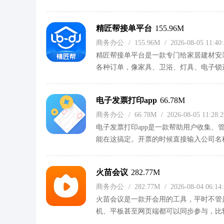
里抓取访客电话，自动获取潜在客资。对
提升业绩。平时用起来比较顺手，各种功
精匠帮接单平台
155.96M
商务办公
/
155.96M
/
2026-08-05 11:4
精匠帮接单平台是一款专门给家居建材安
各种订单，像家具、卫浴、灯具、电子锁
匹配起来比较快。平时还能通过日历管理
活的师傅来说，还能看到自己的服务质量
电子发票打印app
66.78M
广的，累计有十万多技术工人资源，LB
商务办公
/
66.78M
/
2026-08-05 11:28
电子发票打印app是一款帮助用户收集
能在这搞定。开票的时候直接输入公司名
的。打印方面可以自己调整排版，一张A
宝还是邮箱里的发票，都能一键收进来，
火苗会议
282.77M
打印统计功能可以避免重复打印，对于经
商务办公
/
282.77M
/
2026-08-04 06:1
火苗会议是一款开会用的工具，平时不管
机、平板甚至网页端都可以同步参与，比
看成员的出勤和互动记录，会议结束后短