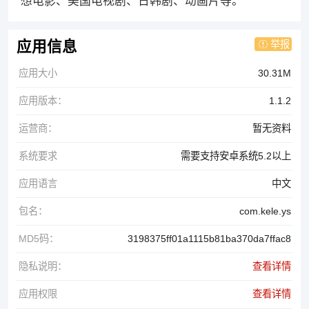
想电影、美国电视剧、日韩剧、动画片等。
举报
应用信息
应用大小
30.31M
应用版本：
1.1.2
运营商：
暂无资料
系统要求
需要支持安卓系统5.2以上
应用语言
中文
包名：
com.kele.ys
MD5码：
3198375ff01a1115b81ba370da7ffac8
隐私说明：
查看详情
应用权限
查看详情