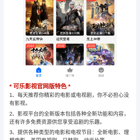
可乐影视官网版特色
1、每天推荐你精彩的电影或电视剧，你不必担心没
有影视。
2、影视平台的全新版本包括各种全新功能和内容，
还有许多免费资源供您享受追剧的乐趣。
3、提供各种类型的电影和电视节目：全新电影、理