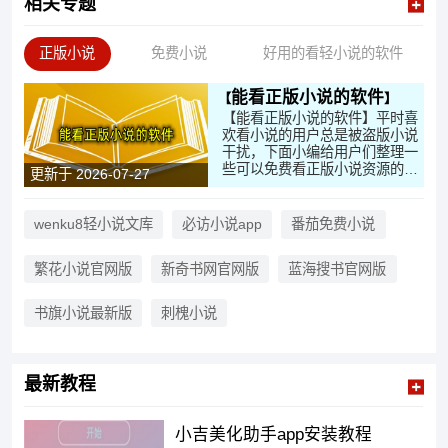
相关专题
正版小说
免费小说
好用的看轻小说的软件
能看正版小说的软件
【能看正版小说的软件】平时喜
欢看小说的用户总是被盗版小说
干扰，下面小编给用户们整理一
些可以免费看正版小说资源的平
更新于 2026-07-27
台。在这里带来的小说类型非常
丰富，这些小说都同步作者，保
证更新的小说资源师正版的。用
wenku8轻小说文库
必访小说app
番茄免费小说
户们可以根据需要来搜索想看的
小说资源，轻松解决你的各种阅
繁花小说官网版
新奇书网官网版
蓝海搜书官网版
读需求。大家需要来这里下载软
件试试吧！
书旗小说最新版
刺槐小说
最新教程
小吉美化助手app安装教程