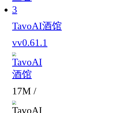
3
TavoAI酒馆
vv0.61.1
17M /