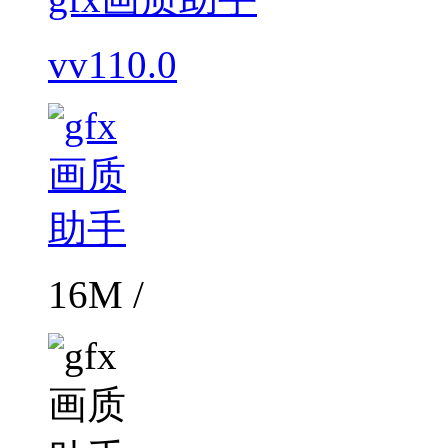
vv110.0
16M /