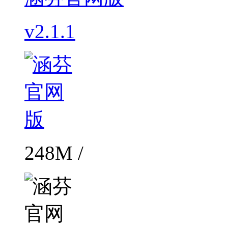
v2.1.1
248M /