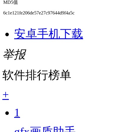
MD5值
6c1e121fe206de57e27c97644d9f4a5c
安卓手机下载
举报
软件排行榜单
+
1
gfx画质助手