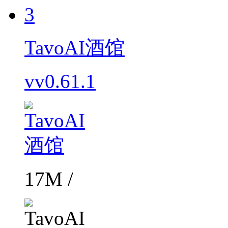
3
TavoAI酒馆
vv0.61.1
17M /