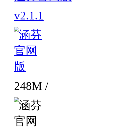
v2.1.1
248M /