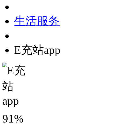
生活服务
E充站app
91%