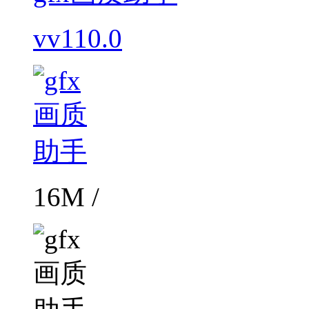
vv110.0
16M /