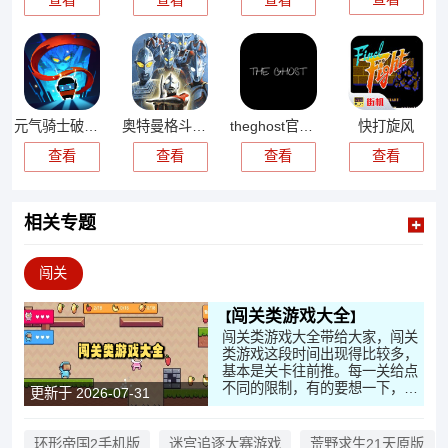
元气骑士破解版
奥特曼格斗进化0金手指
theghost官方正版
快打旋风
查看
查看
查看
查看
相关专题
闯关
闯关类游戏大全
闯关类游戏大全带给大家，闯关
类游戏这段时间出现得比较多，
基本是关卡往前推。每一关给点
不同的限制，有的要想一下，有
更新于 2026-07-31
的拼反应，节奏不一样。操作不
算复杂，但出错就得重来。场景
换得勤，一关一套，看着不会太
环形帝国2手机版
迷宫追逐大赛游戏
荒野求生21天原版