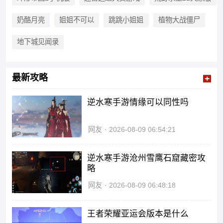
重复。这种游戏断着玩也行，坐
车、等事的时候点几关。难度是
奶酪月亮
姐姐不可以
跳跳小姐姐
植物大战僵尸
慢慢往上加的，前面简单，后面
就卡一会。解谜的、偏操作的都
有，反正这一类主要就是过关本
地下城见闻录
身。
最新攻略
逆水寒手游情缘可以同性吗
网友
2026-08-09 06:54:21
逆水寒手游沧州雪鹰石窟藏密攻
略
网友
2026-08-09 06:48:18
王者荣耀亚运会版本是什么