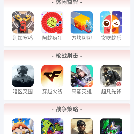
- 休闲益智 -
际版
别加塞鸭
阿蛇疯狂
方块切切
贪吃蛇乐
游戏
进化游戏
乐游戏
园
- 枪战射击 -
暗区突围
穿越火线
高能英雄
超凡先锋
国际服
国际服
官方正版
官网版
- 战争策略 -