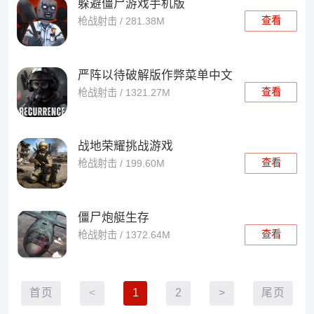
躲避僵尸游戏手机版
查看
枪战射击 / 281.38M
严阵以待破解版作弊菜单中文
查看
枪战射击 / 1321.27M
战地荣耀挑战游戏
查看
枪战射击 / 199.60M
僵尸炮艇生存
查看
枪战射击 / 1372.64M
首页
<
1
2
>
尾页