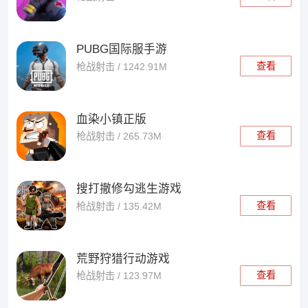
PUBG国际服手游
查看
枪战射击 / 1242.91M
血染小镇正版
查看
枪战射击 / 265.73M
搜打撤修勾逃生游戏
查看
枪战射击 / 135.42M
荒野狩猎行动游戏
查看
枪战射击 / 123.97M