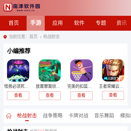
手游
首页
应用
软件
专题
资讯
当前位置：
首页
枪战射击
小编推荐
王者荣耀云游戏官方正版
怪兽必须死游戏
放置罪案侦探大亨
完美的扣篮手机版
查看
查看
查看
查看
闲益智
枪战射击
战争策略
卡牌对战
音乐舞蹈
模拟