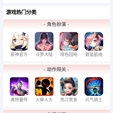
游戏热门分类
- 角色扮演 -
原神官方
斗罗大陆
绯色回响
碧蓝航线
正版
魂师对决
国际服
手游
- 动作闯关 -
测试服
奥特曼传
火柴人大
热江赏金
元气骑士
奇英雄国
乱斗
版
破解版
斗