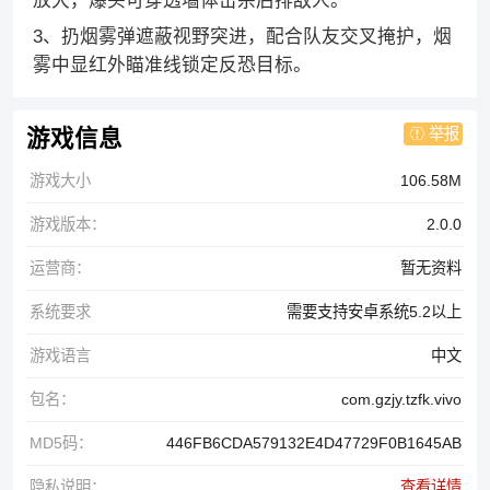
放大，爆头可穿透墙体击杀后排敌人。
3、扔烟雾弹遮蔽视野突进，配合队友交叉掩护，烟
雾中显红外瞄准线锁定反恐目标。
举报
游戏信息
游戏大小
106.58M
游戏版本：
2.0.0
运营商：
暂无资料
系统要求
需要支持安卓系统5.2以上
游戏语言
中文
包名：
com.gzjy.tzfk.vivo
MD5码：
446FB6CDA579132E4D47729F0B1645AB
隐私说明：
查看详情