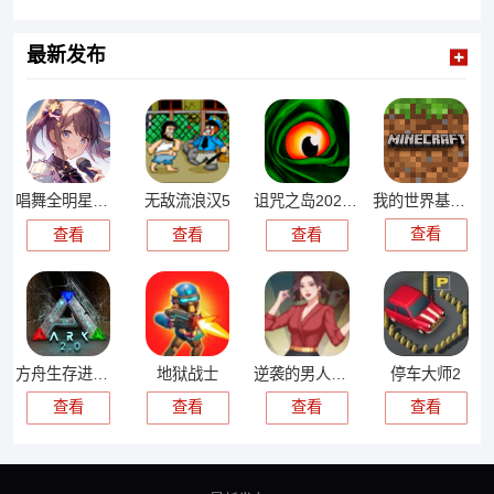
最新发布
我的世界基岩版
唱舞全明星官服
无敌流浪汉5
诅咒之岛2026正版
查看
查看
查看
查看
方舟生存进化手机版
地狱战士
逆袭的男人游戏
停车大师2
查看
查看
查看
查看