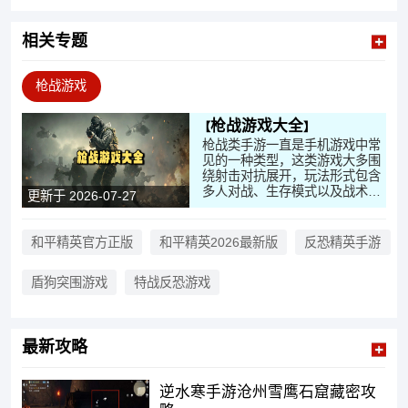
相关专题
枪战游戏
枪战游戏大全
枪战类手游一直是手机游戏中常
见的一种类型，这类游戏大多围
绕射击对抗展开，玩法形式包含
多人对战、生存模式以及战术对
更新于 2026-07-27
抗等内容。随着时间推移，一些
早期作品逐渐减少出现频率，但
射击玩法本身仍然被不断沿用和
和平精英官方正版
和平精英2026最新版
反恐精英手游
变化。枪战游戏大全主要是把不
同类型的射击手游整理在一起，
盾狗突围游戏
特战反恐游戏
方便在同一地方查看和选择，内
容覆盖生存对抗、联机作战以及
大规模对战等方向。
最新攻略
逆水寒手游沧州雪鹰石窟藏密攻