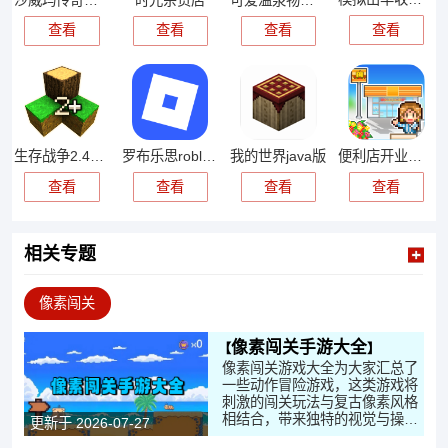
查看
查看
查看
查看
生存战争2.4中文版
罗布乐思roblox手机版
我的世界java版
便利店开业日记
查看
查看
查看
查看
相关专题
像素闯关
像素闯关手游大全
像素闯关游戏大全为大家汇总了
一些动作冒险游戏，这类游戏将
刺激的闯关玩法与复古像素风格
相结合，带来独特的视觉与操作
更新于 2026-07-27
体验。玩家需要在不同关卡中完