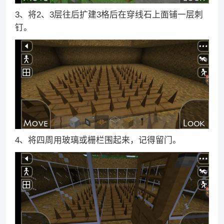
3、将2、3层往后扩建3格后在穿线石上面铺一层刺
钉。
4、将四周用玻璃或栅栏围起来，记得留门。