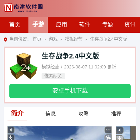
手游
首页
应用
软件
专题
资讯
当前位置：
首页
游戏
模拟经营
生存战争2.4中文版
生存战争2.4中文版
模拟经营
2026-08-07 11:02:09
更新
像素闯关
安卓手机下载
简介
信息
攻略
推荐