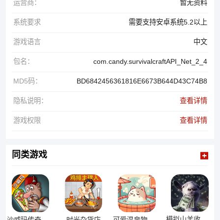
运营商：
暂无资料
系统要求
需要支持安卓系统5.2以上
游戏语言
中文
包名：
com.candy.survivalcraftAPI_Net_2_4
MD5码：
BD6842456361816E6673B644D43C74B8
隐私说明：
查看详情
游戏权限
查看详情
同类游戏
模拟山羊收获日
沙威玛传奇游戏
时光杂货店
可爱温泉物语手游