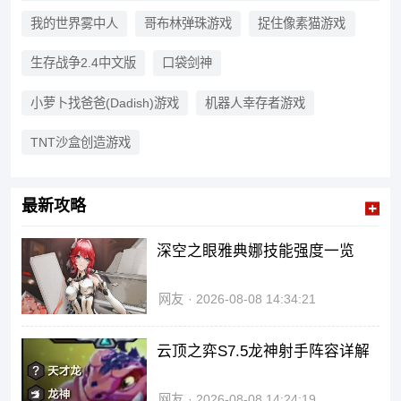
成跳跃、战斗、解谜等挑战，在
不断失败与尝试中提升操作技
我的世界雾中人
哥布林弹珠游戏
捉住像素猫游戏
巧。像素闯关游戏节奏紧凑，可
玩性强，既适合碎片时间放松，
生存战争2.4中文版
口袋剑神
也适合专注挑战极限操作，深受
各年龄层玩家喜爱，有兴趣的小
伙伴可以下载体验看看。
小萝卜找爸爸(Dadish)游戏
机器人幸存者游戏
TNT沙盒创造游戏
最新攻略
深空之眼雅典娜技能强度一览
网友
2026-08-08 14:34:21
云顶之弈S7.5龙神射手阵容详解
网友
2026-08-08 14:24:19