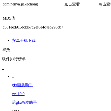
com.nenya.jiakechong
点击查看
点击查
MD5值
c581eed915bdd67c2ef6e4c4eb295cb7
安卓手机下载
举报
软件排行榜单
+
1
gfx画质助手
vv110.0