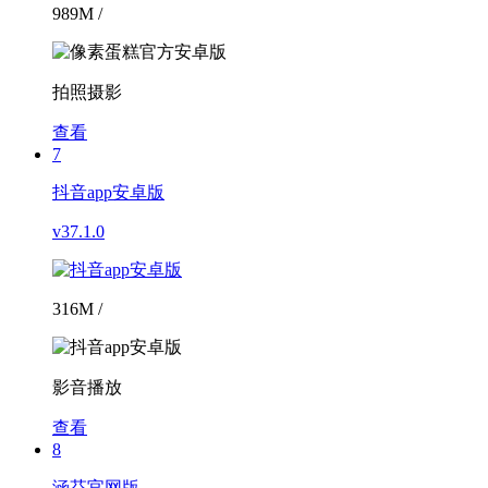
989M /
拍照摄影
查看
7
抖音app安卓版
v37.1.0
316M /
影音播放
查看
8
涵芬官网版