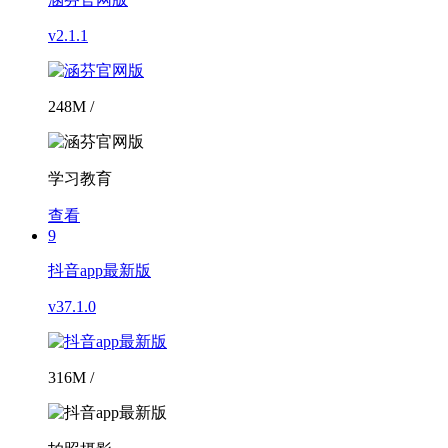
v2.1.1
248M /
学习教育
查看
9
抖音app最新版
v37.1.0
316M /