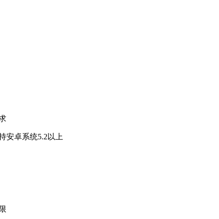
求
持安卓系统5.2以上
限