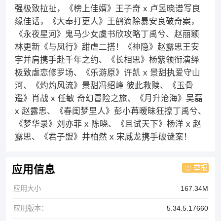
强极致拉扯，《榜上佳婿》王子奇 x 卢昱晓谱写良
缘佳话，《大奉打更人》王鹤滴除暴安良破奇案，
《永夜星河》鬼马少女虞书欣攻略丁禹兮、赵丽颖
林更新《与凤行》甜虐二搭！《神隐》赵露思王安
宇并肩携手赴千年之约、《长相思》杨紫领衔演绎
极致虐恋修罗场、《乐游原》许凯 x 景甜执爱守山
河、《灼灼风流》景甜冯绍峰 彼此救赎、《玉骨
遥》肖战 x 任敏 奇幻冒险之旅、《月升沧海》吴磊
x 赵露思、《春闺梦里人》彭小苒暧昧狂撩丁禹兮、
《梦华录》刘亦菲 x 陈晓、《且试天下》杨洋 x 赵
露思、《君子盟》井柏然 x 宋威龙携手破谜案！
举报
应用信息
应用大小
167.34M
应用版本：
5.34.5.17660