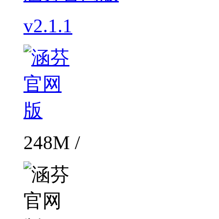
v2.1.1
248M /