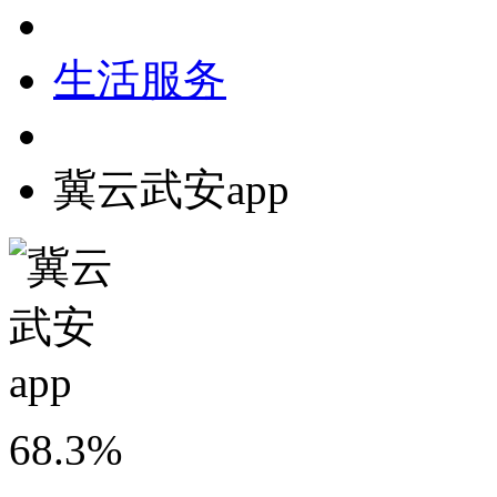
生活服务
冀云武安app
68.3%