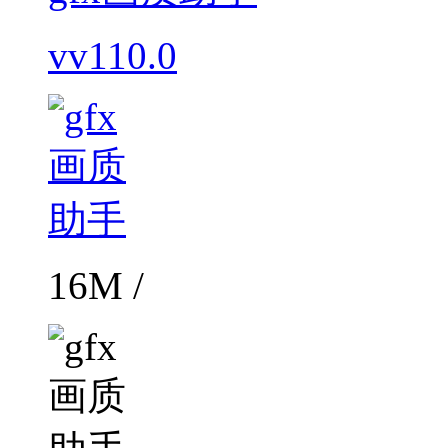
vv110.0
16M /