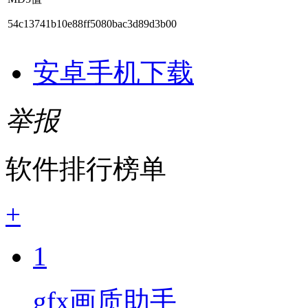
54c13741b10e88ff5080bac3d89d3b00
安卓手机下载
举报
软件排行榜单
+
1
gfx画质助手