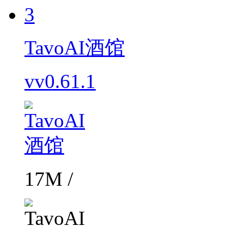
3
TavoAI酒馆
vv0.61.1
17M /