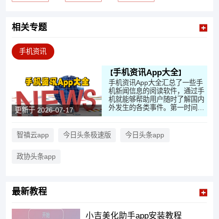
相关专题
手机资讯
手机资讯App大全
手机资讯App大全汇总了一些手
机新闻信息的阅读软件，通过手
机就能够帮助用户随时了解国内
外发生的各类事件。第一时间查
更新于 2026-07-17
看热点新闻，内容涵盖军事、科
技、财经、生活等多个领域，不
需要出门也能掌握最新动态。日
智禛云app
今日头条极速版
今日头条app
常通勤、休息时打开手机浏览资
讯，既能了解社会变化，也能拓
政协头条app
宽个人视野。
最新教程
小吉美化助手app安装教程