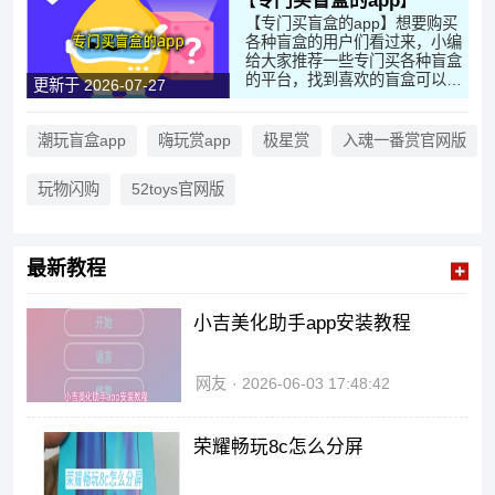
专门买盲盒的app
【专门买盲盒的app】想要购买
各种盲盒的用户们看过来，小编
给大家推荐一些专门买各种盲盒
的平台，找到喜欢的盲盒可以直
更新于 2026-07-27
接包邮，平台支持盲盒物品回
收，各类隐藏的盲盒产品在这里
都可以找到。大家有兴趣快来这
潮玩盲盒app
嗨玩赏app
极星赏
入魂一番赏官网版
里下载软件试试吧！
玩物闪购
52toys官网版
最新教程
小吉美化助手app安装教程
网友
2026-06-03 17:48:42
荣耀畅玩8c怎么分屏