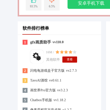
安卓手机下载
93.5%
6.5%
软件排行榜单
gfx画质助手
1
vv110.0
16M /
其他软件
查看
2
闪电龟游戏盒子官方版
vv2.7.3
3
TavoAI酒馆
vv0.61.1
4
画世界Pro官方版
vv3.2.3
5
Chatbox手机版
vv1.18.2
像素蛋糕官方安卓版
v1.2.7