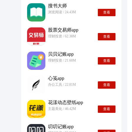
搜书大师
浏览阅读 / 24.43M
查看
股票交易师app
理财投资 / 62.38M
查看
贝贝记账app
理财投资 / 21.60M
查看
心笺app
办公工具 / 22.81M
查看
花漾动态壁纸app
主题美化 / 46.42M
查看
叨叨记账app