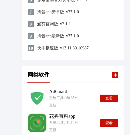
6
7
抖音app安卓版
v37.1.0
8
涵芬官网版
v2.1.1
9
抖音app最新版
v37.1.0
10
快手极速版
v13.11.30.10987
同类软件
AdGuard
系统工具 / 60.85M
查看
更新
花卉百科app
系统工具 / 41.15M
查看
更新