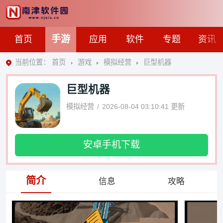
手游
首页
应用
软件
专题
资讯
当前位置：
首页
游戏
模拟经营
巨型机器
巨型机器
模拟经营
2026-08-04 03:10:41
更新
安卓手机下载
简介
信息
攻略