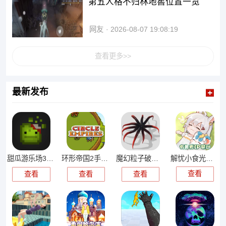
第五人格不归林地窖位置一览
网友
2026-08-07 19:08:19
查看更多>>
最新发布
解忧小食光游戏
甜瓜游乐场30.0国际版
环形帝国2手机版
魔幻粒子破解版
查看
查看
查看
查看