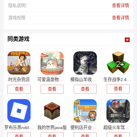
隐私说明：
查看详情
游戏权限
查看详情
同类游戏
生存战争2.4中文版
时光杂货店
可爱温泉物语手游
模拟山羊收获日
查看
查看
查看
查看
罗布乐思roblox手机版
我的世界java版
便利店开业日记
超级火车驾驶模拟器游戏
查看
查看
查看
查看