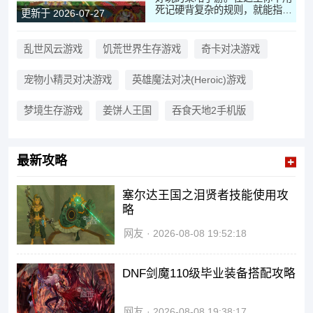
死记硬背复杂的规则，就能指挥
更新于 2026-07-27
自己的队伍和对手展开智慧较
量，不管你是喜欢慢慢布局还是
快速进攻，都能找到适合自己的
乱世风云游戏
饥荒世界生存游戏
奇卡对决游戏
打法，安装包不大，下载起来很
方便，有空就能直接玩几局。
宠物小精灵对决游戏
英雄魔法对决(Heroic)游戏
梦境生存游戏
姜饼人王国
吞食天地2手机版
最新攻略
塞尔达王国之泪贤者技能使用攻
略
网友
2026-08-08 19:52:18
DNF剑魔110级毕业装备搭配攻略
网友
2026-08-08 19:38:17