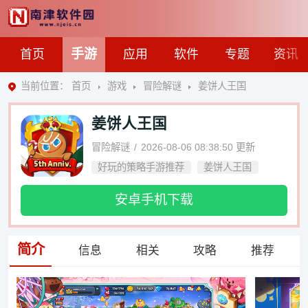
手游
首页
应用
软件
专题
资讯
当前位置：
首页
游戏
冒险解谜
姜饼人王国
姜饼人王国
冒险解谜
2026-08-06 08:38:50
更新
好玩的策略手游推荐
姜饼人王国
安卓手机下载
简介
信息
相关
攻略
推荐