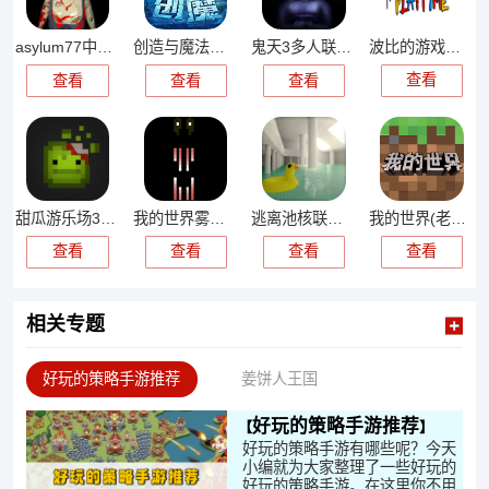
波比的游戏时间联机版
asylum77中文版
创造与魔法官服
鬼天3多人联机版
查看
查看
查看
查看
甜瓜游乐场30.0国际版
我的世界雾中人
逃离池核联机版
我的世界(老版本)
查看
查看
查看
查看
相关专题
好玩的策略手游推荐
姜饼人王国
好玩的策略手游推荐
好玩的策略手游有哪些呢？今天
小编就为大家整理了一些好玩的
好玩的策略手游。在这里你不用