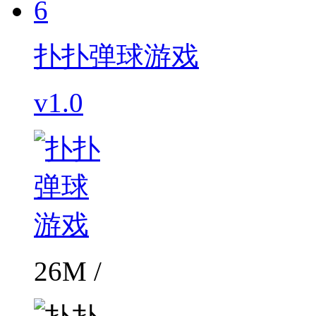
6
扑扑弹球游戏
v1.0
26M /