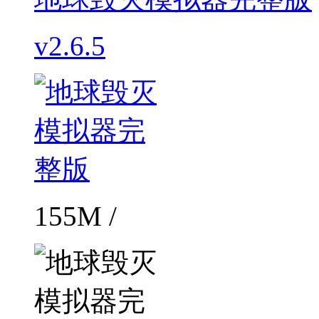
v2.6.5
155M /