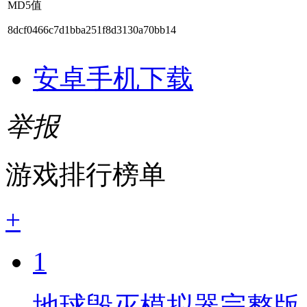
MD5值
8dcf0466c7d1bba251f8d3130a70bb14
安卓手机下载
举报
游戏排行榜单
+
1
地球毁灭模拟器完整版