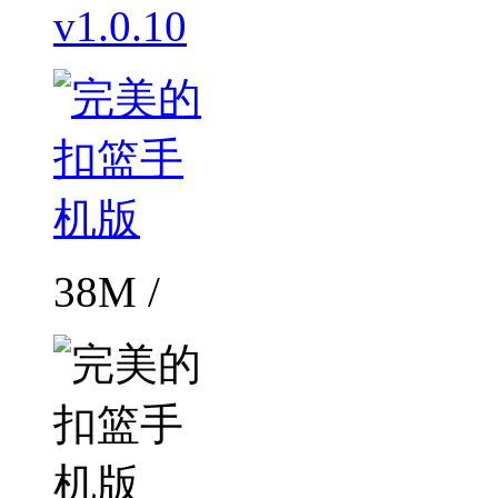
v1.0.10
38M /