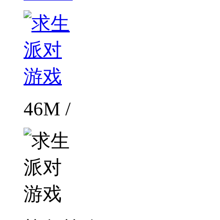
46M /