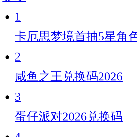
1
卡厄思梦境首抽5星角
2
咸鱼之王兑换码2026
3
蛋仔派对2026兑换码
4