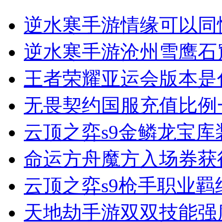
逆水寒手游情缘可以同
逆水寒手游沧州雪鹰石
王者荣耀亚运会版本是
无畏契约国服充值比例
云顶之弈s9金鳞龙宝库
命运方舟魔方入场券获
云顶之弈s9枪手职业羁
天地劫手游双双技能强