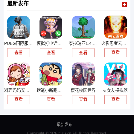
最新发布
火影忍者云游戏
PUBG国际服手游
模拟打电话游戏
泰拉瑞亚1.4.4.9汉化版
查看
查看
查看
查看
料理妈妈安卓版
蜡笔小新跑酷中文版
樱花校园世界
vr女友模拟器
查看
查看
查看
查看
最新发布
Copyright ©2026 njeis.cn All Rights Reserved.