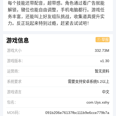
每个技能还带配音，超带感。角色通过看广告就能
解锁，键位也能自由调整，手机电脑都行。游戏任
务丰富，还能叫上好友组队挑战，收集道具提升实
力。反正玩起来特别过瘾，赶紧去试试吧！
举报
游戏信息
游戏大小
332.73M
游戏版本：
v1.30
运营商：
暂无资料
系统要求
需要支持安卓系统5.2以上
游戏语言
中文
包名：
com.Uys.xshy
MD5码：
091b206e76137fbc111b9e6cce779b7a