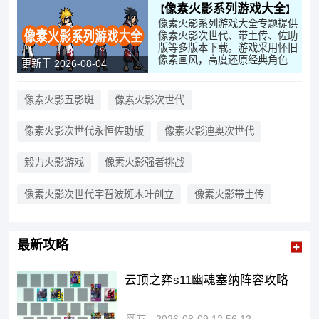
像素火影系列游戏大全
像素火影系列游戏大全专题提供
像素火影次世代、带土传、佐助
版等多版本下载。游戏采用怀旧
像素画风，高度还原经典角色与
更新于 2026-08-04
酷炫忍术特效。支持秘卷、通灵
自由搭配与本地双人联机。
像素火影五影斑
像素火影次世代
像素火影次世代永恒佐助版
像素火影迪奥次世代
毅力火影游戏
像素火影强者挑战
像素火影次世代宇智波斑木叶创立
像素火影带土传
最新攻略
云顶之弈s11幽魂塞纳阵容攻略