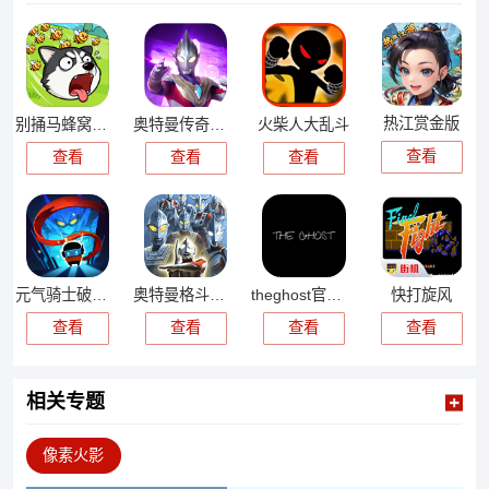
热江赏金版
别捅马蜂窝游戏
奥特曼传奇英雄国际版
火柴人大乱斗
查看
查看
查看
查看
元气骑士破解版
奥特曼格斗进化0金手指
theghost官方正版
快打旋风
查看
查看
查看
查看
相关专题
像素火影