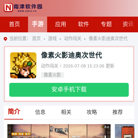
手游
首页
应用
软件
专题
资讯
当前位置：
首页
游戏
动作闯关
像素火影迪奥次世代
像素火影迪奥次世代
动作闯关
2026-07-08 15:23:06
更新
像素火影
安卓手机下载
简介
信息
相关
攻略
推荐