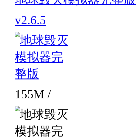
v2.6.5
155M /