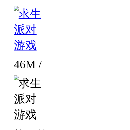
46M /