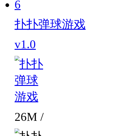
6
扑扑弹球游戏
v1.0
26M /