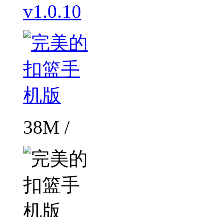
v1.0.10
38M /