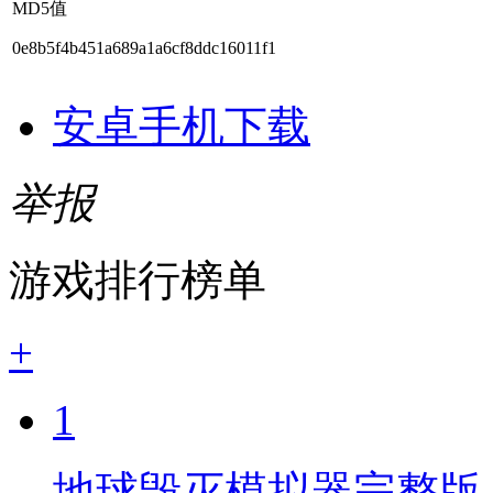
MD5值
0e8b5f4b451a689a1a6cf8ddc16011f1
安卓手机下载
举报
游戏排行榜单
+
1
地球毁灭模拟器完整版