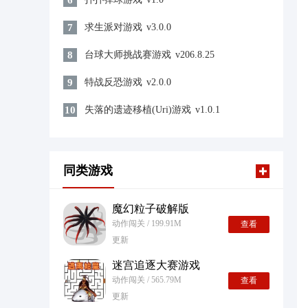
6
7
求生派对游戏
v3.0.0
8
台球大师挑战赛游戏
v206.8.25
9
特战反恐游戏
v2.0.0
10
失落的遗迹移植(Uri)游戏
v1.0.1
同类游戏
魔幻粒子破解版
动作闯关 / 199.91M
查看
更新
迷宫追逐大赛游戏
动作闯关 / 565.79M
查看
更新