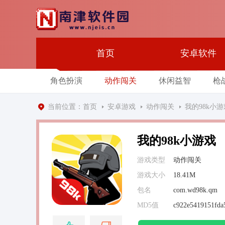
首页
安卓软件
角色扮演
动作闯关
休闲益智
枪
当前位置：
首页
安卓游戏
动作闯关
我的98k小游
我的98k小游戏
游戏类型
动作闯关
游戏大小
18.41M
包名
com.wd98k.qm
MD5值
c922e5419151fda