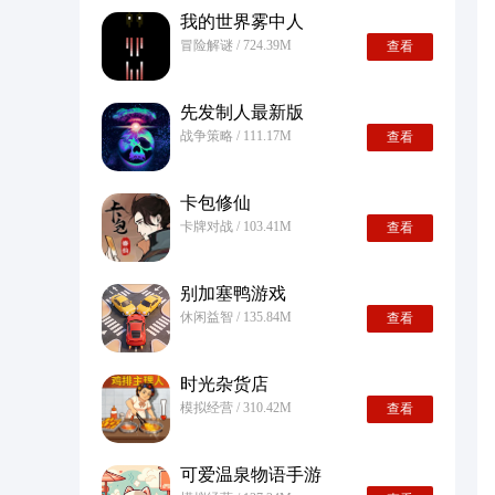
我的世界雾中人
冒险解谜 / 724.39M
查看
先发制人最新版
战争策略 / 111.17M
查看
卡包修仙
卡牌对战 / 103.41M
查看
别加塞鸭游戏
休闲益智 / 135.84M
查看
时光杂货店
模拟经营 / 310.42M
查看
可爱温泉物语手游