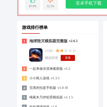
安卓手机下载
87.9%
12.1%
游戏排行榜单
地球毁灭模拟器完整版
1
v2.6.5
155M /
模拟经营
查看
2
一起来做冰淇淋最新版
v1.2
3
小小商人游戏
v1.3.5
4
完美的扣篮手机版
v1.0.10
5
绳索木乃伊犯罪模拟器
v1.1.5
扑扑弹球游戏
v1.0