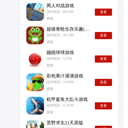
两人对战游戏
动作闯关 / 68.61M
查看
更新
超级青蛙生存乐趣(Frog Survival Fun)游戏
动作闯关 / 26.74M
查看
更新
蹦跳球球游戏
动作闯关 / 4.57M
查看
更新
彩色果汁灌满游戏
动作闯关 / 35.84M
查看
更新
机甲鲨鱼大乱斗游戏
动作闯关 / 47.87M
查看
更新
荒野求生21天原版