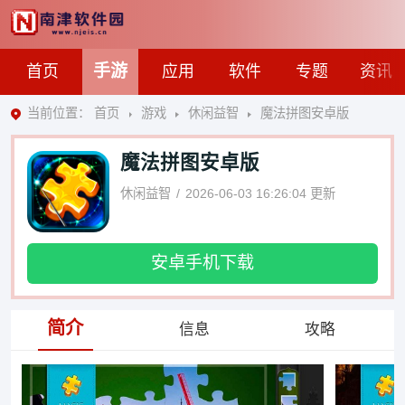
手游
首页
应用
软件
专题
资讯
当前位置：
首页
游戏
休闲益智
魔法拼图安卓版
魔法拼图安卓版
休闲益智
2026-06-03 16:26:04
更新
安卓手机下载
简介
信息
攻略