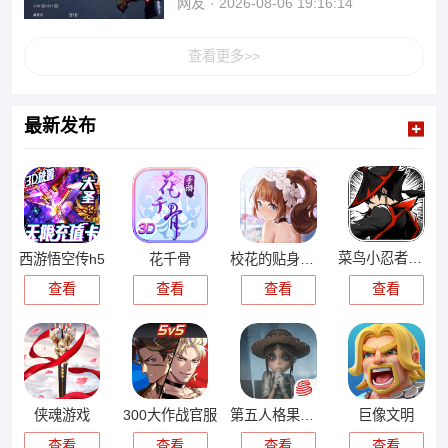
网友
2026-08-06 19:16:14
查看更多>>
最新发布
菜鸟小忍者游戏
西游悟空传h5
花千骨
校花的贴身高手天阶岛爆衣游戏
查看
查看
查看
查看
侠魂游戏
300大作战官服
第五人格果盘渠道服
巨像文明
查看
查看
查看
查看