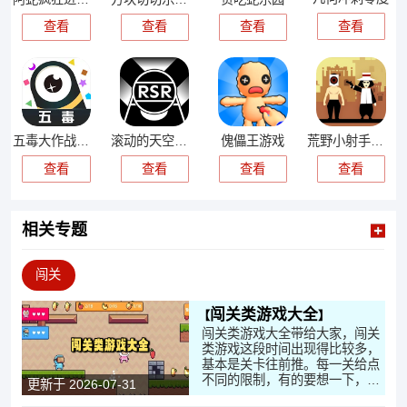
查看
查看
查看
查看
五毒大作战最新版
滚动的天空饭制版
傀儡王游戏
荒野小射手游戏
查看
查看
查看
查看
相关专题
闯关
闯关类游戏大全
闯关类游戏大全带给大家，闯关
类游戏这段时间出现得比较多，
基本是关卡往前推。每一关给点
不同的限制，有的要想一下，有
更新于 2026-07-31
的拼反应，节奏不一样。操作不