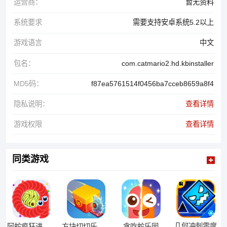
运营商：
暂无资料
系统要求
需要支持安卓系统5.2以上
游戏语言
中文
包名：
com.catmario2.hd.kbinstaller
MD5码：
f87ea5761514f0456ba7cceb8659a8f4
隐私说明：
查看详情
游戏权限
查看详情
同类游戏
几何冲刺零度
阿蛇疯狂进化游戏
方块切切乐游戏
贪吃蛇乐园