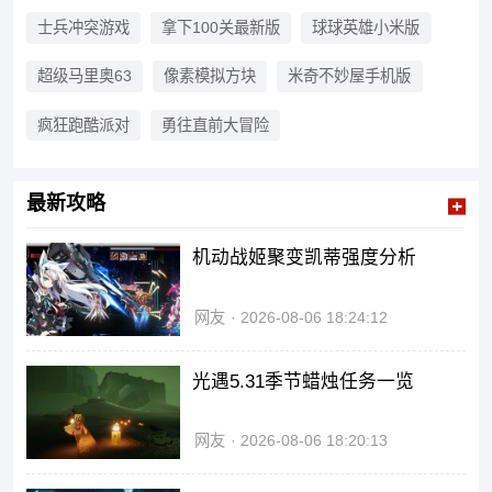
算复杂，但出错就得重来。场景
换得勤，一关一套，看着不会太
士兵冲突游戏
拿下100关最新版
球球英雄小米版
重复。这种游戏断着玩也行，坐
车、等事的时候点几关。难度是
超级马里奥63
像素模拟方块
米奇不妙屋手机版
慢慢往上加的，前面简单，后面
就卡一会。解谜的、偏操作的都
有，反正这一类主要就是过关本
疯狂跑酷派对
勇往直前大冒险
身。
最新攻略
机动战姬聚变凯蒂强度分析
网友
2026-08-06 18:24:12
光遇5.31季节蜡烛任务一览
网友
2026-08-06 18:20:13