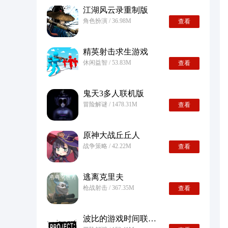
江湖风云录重制版
角色扮演 / 36.98M
查看
精英射击求生游戏
休闲益智 / 53.83M
查看
鬼天3多人联机版
冒险解谜 / 1478.31M
查看
原神大战丘丘人
战争策略 / 42.22M
查看
逃离克里夫
枪战射击 / 367.35M
查看
波比的游戏时间联机版