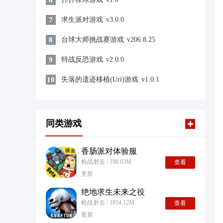
6
7
求生派对游戏
v3.0.0
8
台球大师挑战赛游戏
v206.8.25
9
特战反恐游戏
v2.0.0
10
失落的遗迹移植(Uri)游戏
v1.0.1
同类游戏
香肠派对体验服
枪战射击 / 198.03M
查看
更新
绝地求生未来之役
枪战射击 / 1854.12M
查看
更新