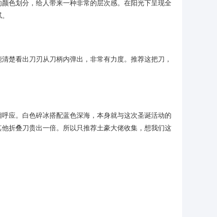
的颜色划分，给人带来一种非常的层次感。在阳光下呈现全
腻。
能清楚看出刀刃从刀柄内弹出，非常有力度。推荐这把刀，
相呼应。白色碎冰搭配蓝色深海，本身就与这次圣诞活动的
其他折叠刀贵出一倍。所以只推荐土豪大佬收集，想我们这