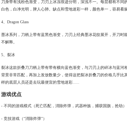
刀身带有浅粉色渐变，刀刃上冰冻痕迹分明，深浅不一。每层都有不同
白色，白净光明，脾人心肺。缺点和雪地迷彩一样，颜色单一，容易看
4、Dragon Glass
墨冰系列，刀柄上带有蓝黑色渐变，刀刃上经典墨冰花纹展开，开刀时
不解释。
5、裂冰
裂冰这款折叠刀刀柄上带有带有横向蓝色渐变，与刀刃上的碎冰与蓝河
背景非常匹配，再加上发放数量少，使得这把裂冰折叠刀的价格几乎比
样的底层人员还是去玩最便宜的雪地迷彩......
游戏优点
- 不同的游戏模式（死亡匹配，消除炸弹，武器种族，捕获国旗，抢劫）
- 竞技游戏（“消除炸弹”）