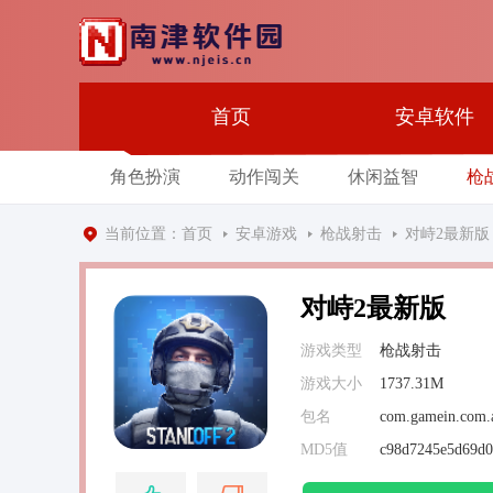
首页
安卓软件
角色扮演
动作闯关
休闲益智
枪
当前位置：
首页
安卓游戏
枪战射击
对峙2最新版
对峙2最新版
游戏类型
枪战射击
游戏大小
1737.31M
包名
com.gamein.com.a
MD5值
c98d7245e5d69d0