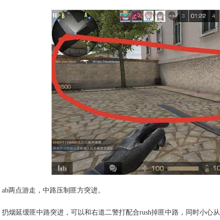
ab两点游走，中路压制匪方突进。
扔烟延缓匪中路突进，可以和右道二警打配合rush掉匪中路，同时小心