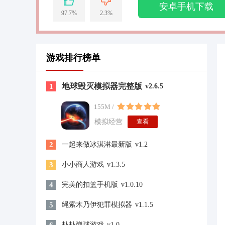
安卓手机下载
97.7%
2.3%
游戏排行榜单
地球毁灭模拟器完整版
1
v2.6.5
155M /
模拟经营
查看
2
一起来做冰淇淋最新版
v1.2
3
小小商人游戏
v1.3.5
4
完美的扣篮手机版
v1.0.10
5
绳索木乃伊犯罪模拟器
v1.1.5
扑扑弹球游戏
v1.0