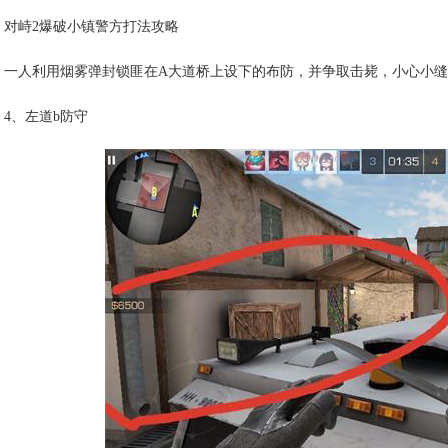
对峙2爆破小镇警方打法攻略
一人利用烟雾弹封锁匪在A大道桥上设下的布防，并争取击毙，小心小缝。
4、左道b防守