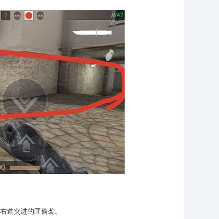
从右道突进的匪偷袭。