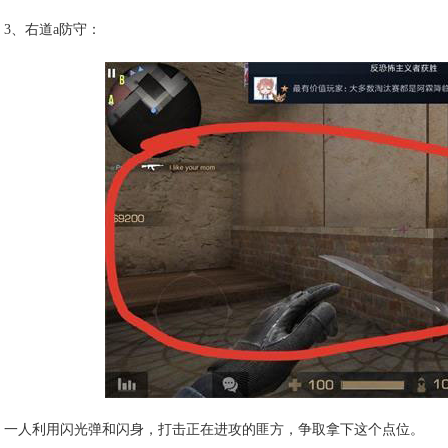
3、右道a防守：
一人利用闪光弹和闪身，打击正在进攻的匪方，争取拿下这个点位。