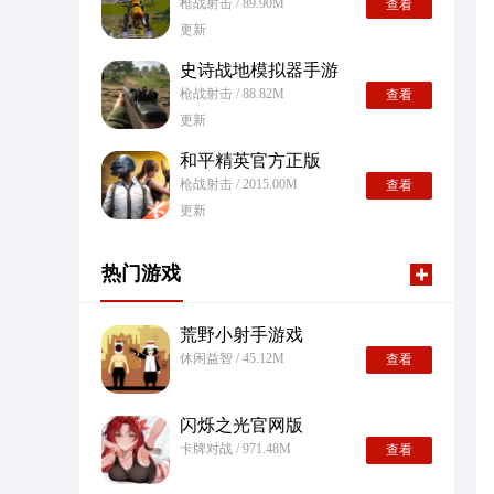
枪战射击 / 89.90M
查看
更新
史诗战地模拟器手游
枪战射击 / 88.82M
查看
更新
和平精英官方正版
枪战射击 / 2015.00M
查看
更新
热门游戏
荒野小射手游戏
休闲益智 / 45.12M
查看
闪烁之光官网版
卡牌对战 / 971.48M
查看