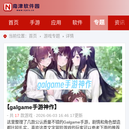
专题
首页
手游
应用
软件
资讯
当前位置：
首页
游戏专题
详情
galgame手游神作
共
17
款游戏
2026-06-03 16:46:17
更新
这里整理了几款公认质量不错的Galgame手游，剧情和角色塑造
都比较扎实，喜欢这类文字冒险游戏的玩家可以参考下面的推荐