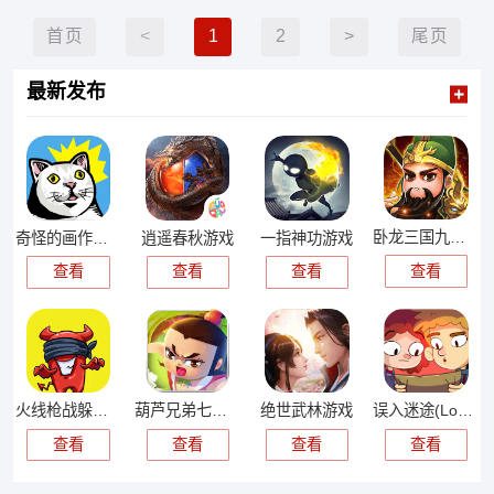
首页
<
1
2
>
尾页
最新发布
卧龙三国九游客户端
奇怪的画作增加了
逍遥春秋游戏
一指神功游戏
查看
查看
查看
查看
火线枪战躲猫猫小游戏
葫芦兄弟七子降妖
绝世武林游戏
误入迷途(Lost in Play)
查看
查看
查看
查看