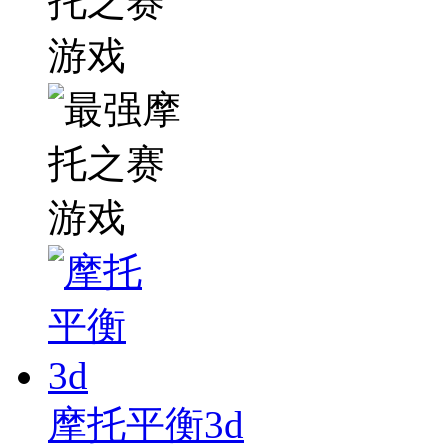
摩托平衡3d